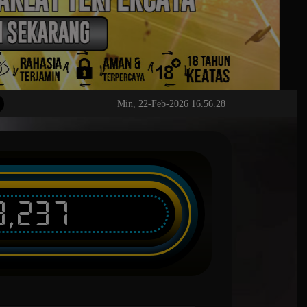
Min, 22-Feb-2026 16.56.28
a 12-Des-2025 dari 00.00.00 sampai 12-Des-2026 23.59.59. Selama waktu ini, Opus permaina
8,237