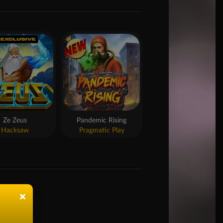
Ze Zeus
Pandemic Rising
Hacksaw
Pragmatic Play
×