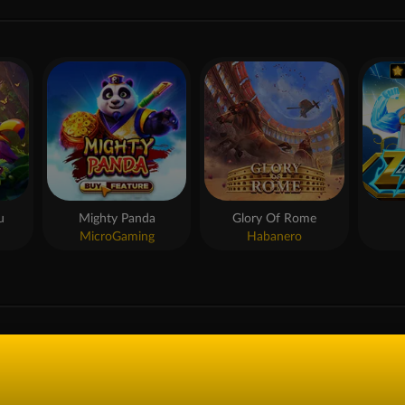
u
Mighty Panda
Glory Of Rome
MicroGaming
Habanero