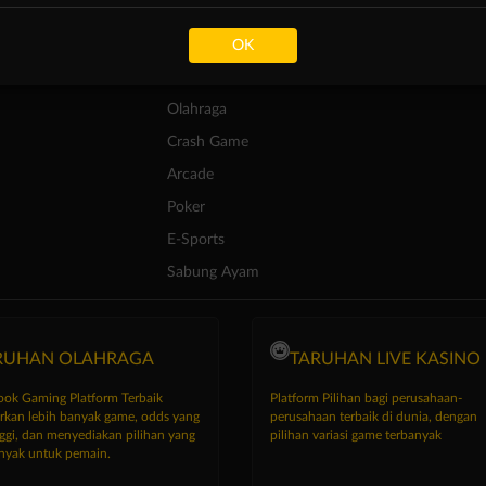
rral
Live Casino
Race
OK
Togel
Olahraga
Crash Game
Arcade
Poker
E-Sports
Sabung Ayam
RUHAN OLAHRAGA
TARUHAN LIVE KASINO
ook Gaming Platform Terbaik
Platform Pilihan bagi perusahaan-
kan lebih banyak game, odds yang
perusahaan terbaik di dunia, dengan
nggi, dan menyediakan pilihan yang
pilihan variasi game terbanyak
anyak untuk pemain.