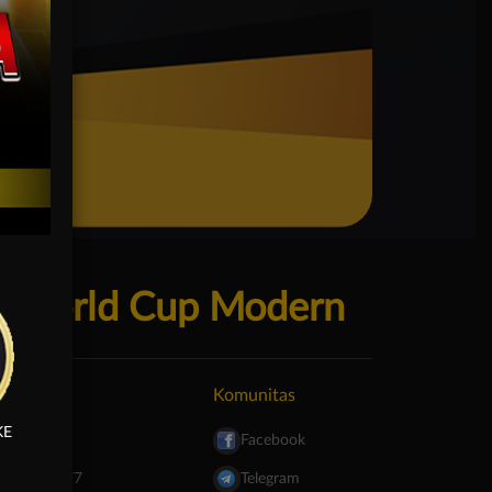
si World Cup Modern
Komunitas
KE
509070
Facebook
 KKSLOT777
Telegram